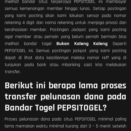
melihat bandar situs terpercaya PEPSITOGEL ini membayar
semua kemenangan member hingga lunas. Setiap postingan
yang kami posting akan kami lakukan sensor pada nomor
rekening 4 digit dan nama rekening untuk menjaga privasi dan
kerahasiaan member. Postingan Jackpot yang kami posting
agar member atau pemain yang belum pernah bermain bisa
melihat bandar togel
Bukan Kaleng Kaleng
Seperti
PEPSITOGEL ini, Semua postingan jackpot yang kami posting
dapat di lihat data keasliannya melalui nomor reff yang di
tunjukan pada bank atau mbanking saat kita melakukan
transfer.
Berikut ini berapa lama proses
transfer pelunasan dana pada
Bandar Togel PEPSITOGEL?
Proses pelunasan dana pada situs PEPSITOGEL minimal paling
lama memakan waktu minimal kurang dari 3 – 5 menit setelah