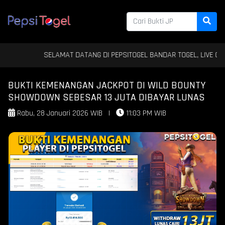
SELAMAT DATANG DI PEPSITOGEL BANDAR TOGEL, LIVE CASINO 
BUKTI KEMENANGAN JACKPOT DI WILD BOUNTY
SHOWDOWN SEBESAR 13 JUTA DIBAYAR LUNAS
Rabu, 28 Januari 2026 WIB
|
11:03 PM WIB