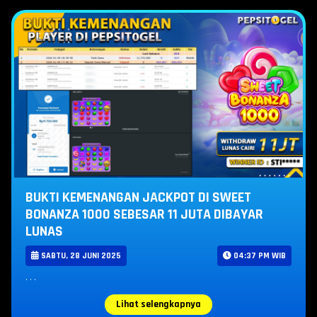
BUKTI KEMENANGAN JACKPOT DI SWEET
BONANZA 1000 SEBESAR 11 JUTA DIBAYAR
LUNAS
SABTU, 28 JUNI 2025
04:37 PM WIB
. . .
Lihat selengkapnya