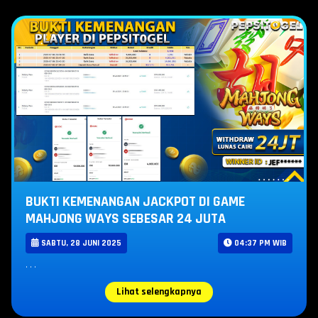
BUKTI KEMENANGAN JACKPOT DI GAME
MAHJONG WAYS SEBESAR 24 JUTA
SABTU, 28 JUNI 2025
04:37 PM WIB
. . .
Lihat selengkapnya