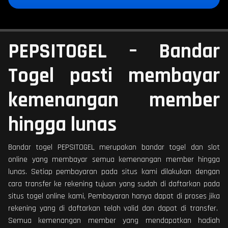
PEPSITOGEL – Bandar
Togel pasti membayar
kemenangan member
hingga lunas
Bandar togel PEPSITOGEL merupakan bandar togel dan slot
online yang membayar semua kemenangan member hingga
lunas. Setiap pembayaran pada situs kami dilakukan dengan
cara transfer ke rekening tujuan yang sudah di daftarkan pada
situs togel online kami, Pembayaran hanya dapat di proses jika
rekening yang di daftarkan telah valid dan dapat di transfer.
Semua kemenangan member yang mendapatkan hadiah