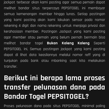
jackpot terbesar akan kami posting agar semua pemain dapat
melihat bandar situs terpercaya PEPSITOGEL ini membayar
semua kemenangan member hingga lunas. Setiap postingan
yang kami posting akan kami lakukan sensor pada nomor
rekening 4 digit dan nama rekening untuk menjaga privasi dan
kerahasiaan member. Postingan Jackpot yang kami posting
agar member atau pemain yang belum pernah bermain bisa
melihat bandar togel
Bukan Kaleng Kaleng
Seperti
PEPSITOGEL ini, Semua postingan jackpot yang kami posting
dapat di lihat data keasliannya melalui nomor reff yang di
tunjukan pada bank atau mbanking saat kita melakukan
transfer.
Berikut ini berapa lama proses
transfer pelunasan dana pada
Bandar Togel PEPSITOGEL?
Proses pelunasan dana pada situs PEPSITOGEL minimal paling