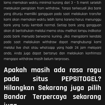
lama memakan waktu minimal kurang dari 3 – 5 menit setelah
melakukan pengisian from withdraw, Tanpa terkecuali jika bank
yang ditunju memiliki gangguan pada saat melakukan transfer
kami akan memakan waktu lebih lama karena harus menunggu
bank yang tunju kembali normal. Setiap bank yang gangguan
akan di beritahukan melalui memo atau melihat lampu indikator
pada bank menyala berwarna kuning. Jika mengalami kendala
pada saat melakukan withdraw dapat menghubungi kami
melalui live chat atau whatsapp yang hadir 24 jam melayani
anda, Anda juga dapat bertanya dan melakukan konfrimasi
mengapa withdraw masih belum terproses.
Apakah masih ada rasa ragu
pada situs PEPSITOGEL?
Hilangkan Sekarang juga pilih
Bandar Terpercaya sekarang