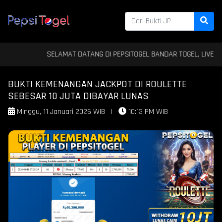
SELAMAT DATANG DI PEPSITOGEL BANDAR TOGEL, LIVE CASIN
BUKTI KEMENANGAN JACKPOT DI ROULETTE
SEBESAR 10 JUTA DIBAYAR LUNAS
Minggu, 11 Januari 2026 WIB
|
10:13 PM WIB