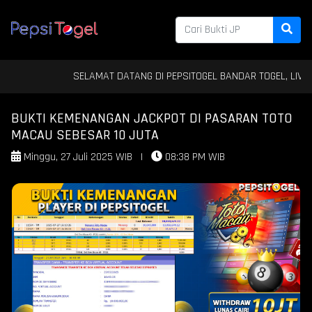
SELAMAT DATANG DI PEPSITOGEL BANDAR TOGEL, LIVE CA
BUKTI KEMENANGAN JACKPOT DI PASARAN TOTO
MACAU SEBESAR 10 JUTA
Minggu, 27 Juli 2025 WIB
|
08:38 PM WIB