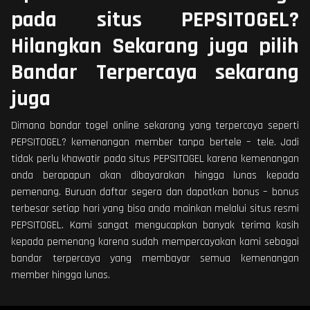
pada situs PEPSITOGEL?
Hilangkan Sekarang juga pilih
Bandar Terpercaya sekarang
juga
Dimana bandar togel online sekarang yang terpercaya seperti
PEPSITOGEL? kemenangan member tanpa bertele – tele. Jadi
tidak perlu khawatir pada situs PEPSITOGEL karena kemenangan
anda berapapun akan dibayarakan hingga lunas kepada
pemenang. Buruan daftar segera dan dapatkan bonus – bonus
terbesar setiap hari yang bisa anda mainkan melalui situs resmi
PEPSITOGEL. Kami sangat mengucapkan banyak terima kasih
kepada pemenang karena sudah mempercayakan kami sebagai
bandar terpercaya yang membayar semua kemenangan
member hingga lunas.