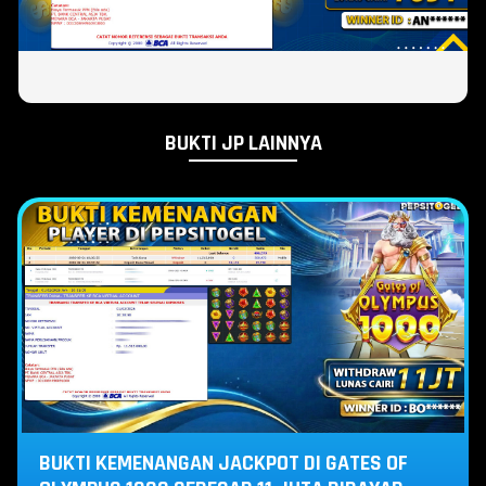
BUKTI JP LAINNYA
BUKTI KEMENANGAN JACKPOT DI GATES OF