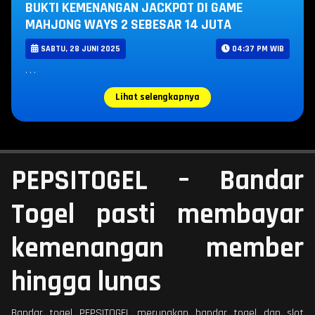
BUKTI KEMENANGAN JACKPOT DI GAME
MAHJONG WAYS 2 SEBESAR 14 JUTA
SABTU, 28 JUNI 2025
04:37 PM WIB
. . .
Lihat selengkapnya
PEPSITOGEL – Bandar
Togel pasti membayar
kemenangan member
hingga lunas
Bandar togel PEPSITOGEL merupakan bandar togel dan slot