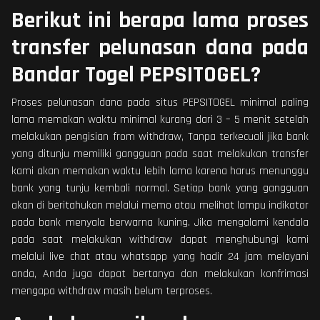
Berikut ini berapa lama proses
transfer pelunasan dana pada
Bandar Togel PEPSITOGEL?
Proses pelunasan dana pada situs PEPSITOGEL minimal paling
lama memakan waktu minimal kurang dari 3 – 5 menit setelah
melakukan pengisian from withdraw, Tanpa terkecuali jika bank
yang ditunju memiliki gangguan pada saat melakukan transfer
kami akan memakan waktu lebih lama karena harus menunggu
bank yang tunju kembali normal. Setiap bank yang gangguan
akan di beritahukan melalui memo atau melihat lampu indikator
pada bank menyala berwarna kuning. Jika mengalami kendala
pada saat melakukan withdraw dapat menghubungi kami
melalui live chat atau whatsapp yang hadir 24 jam melayani
anda, Anda juga dapat bertanya dan melakukan konfrimasi
mengapa withdraw masih belum terproses.