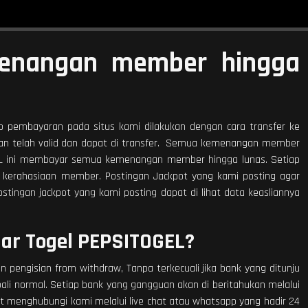
menangan member hingga
 pembayaran pada situs kami dilakukan dengan cara transfer ke
arkan telah valid dan dapat di transfer. Semua kemenangan member
GEL ini membayar semua kemenangan member hingga lunas. Setiap
n kerahasiaan member. Postingan Jackpot yang kami posting agar
stingan jackpot yang kami posting dapat di lihat data keasliannya
dar Togel PEPSITOGEL?
pengisian from withdraw, Tanpa terkecuali jika bank yang ditunju
i normal. Setiap bank yang gangguan akan di beritahukan melalui
 menghubungi kami melalui live chat atau whatsapp yang hadir 24