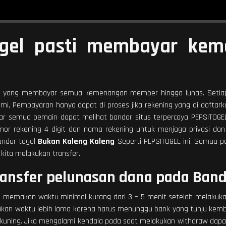
ogel pasti membayar ke
ne yang membayar semua kemenangan member hingga lunas. Setiap
 kami, Pembayaran hanya dapat di proses jika rekening yang di daft
gar semua pemain dapat melihat bandar situs terpercaya PEPSITO
or rekening 4 digit dan nama rekening untuk menjaga privasi da
andar togel
Bukan Kaleng Kaleng
Seperti PEPSITOGEL ini, Semua po
kita melakukan transfer.
transfer pelunasan dana pada Ban
 memakan waktu minimal kurang dari 3 – 5 menit setelah melakukan 
an waktu lebih lama karena harus menunggu bank yang tunju kembal
uning. Jika mengalami kendala pada saat melakukan withdraw dapat