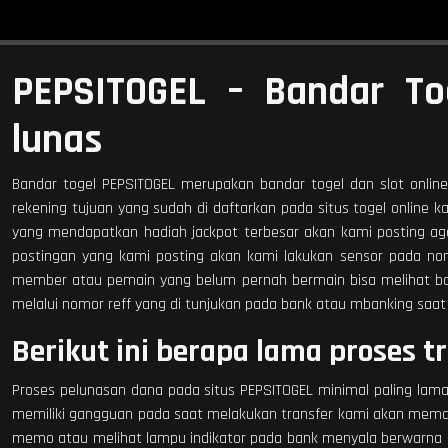
PEPSITOGEL – Bandar T
lunas
Bandar togel PEPSITOGEL merupakan bandar togel dan slot onli
rekening tujuan yang sudah di daftarkan pada situs togel online
yang mendapatkan hadiah jackpot terbesar akan kami posting a
postingan yang kami posting akan kami lakukan sensor pada nom
member atau pemain yang belum pernah bermain bisa melihat b
melalui nomor reff yang di tunjukan pada bank atau mbanking saat 
Berikut ini berapa lama proses 
Proses pelunasan dana pada situs PEPSITOGEL minimal paling lama
memiliki gangguan pada saat melakukan transfer kami akan memak
memo atau melihat lampu indikator pada bank menyala berwarna k