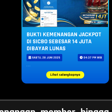
BUKTI KEMENANGAN JACKPOT
DI SICBO SEBESAR 14 JUTA
DIBAYAR LUNAS
SABTU, 28 JUNI 2025
04:37 PM WIB
. . .
Lihat selengkapnya