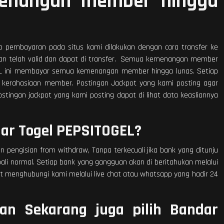
menangan member hingga
 pembayaran pada situs kami dilakukan dengan cara transfer ke
arkan telah valid dan dapat di transfer. Semua kemenangan member
GEL ini membayar semua kemenangan member hingga lunas. Setiap
n kerahasiaan member. Postingan Jackpot yang kami posting agar
stingan jackpot yang kami posting dapat di lihat data keasliannya
dar Togel PEPSITOGEL?
pengisian from withdraw, Tanpa terkecuali jika bank yang ditunju
i normal. Setiap bank yang gangguan akan di beritahukan melalui
 menghubungi kami melalui live chat atau whatsapp yang hadir 24
an Sekarang juga pilih Bandar