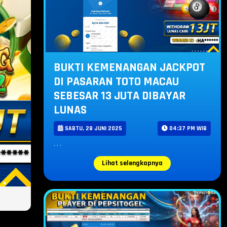
BUKTI KEMENANGAN JACKPOT
DI PASARAN TOTO MACAU
SEBESAR 13 JUTA DIBAYAR
LUNAS
SABTU, 28 JUNI 2025
04:37 PM WIB
. . .
Lihat selengkapnya