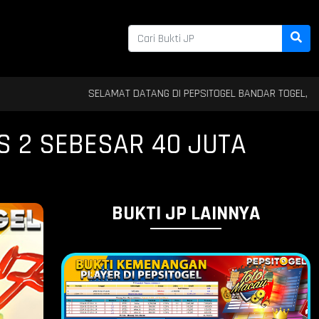
SELAMAT DATANG DI PEPSITOGEL BANDAR TOGEL, LIVE C
 2 SEBESAR 40 JUTA
BUKTI JP LAINNYA