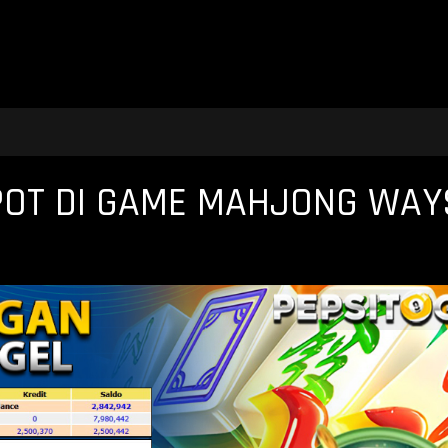
OT DI GAME MAHJONG WAYS