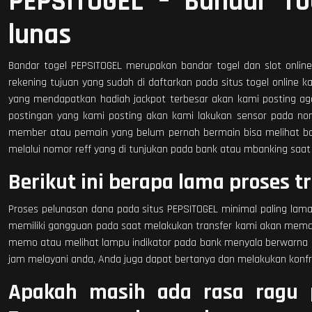
PEPSITOGEL – Bandar T
lunas
Bandar togel PEPSITOGEL merupakan bandar togel dan slot onli
rekening tujuan yang sudah di daftarkan pada situs togel online
yang mendapatkan hadiah jackpot terbesar akan kami posting a
postingan yang kami posting akan kami lakukan sensor pada nom
member atau pemain yang belum pernah bermain bisa melihat b
melalui nomor reff yang di tunjukan pada bank atau mbanking saat 
Berikut ini berapa lama proses 
Proses pelunasan dana pada situs PEPSITOGEL minimal paling lama
memiliki gangguan pada saat melakukan transfer kami akan memak
memo atau melihat lampu indikator pada bank menyala berwarna k
jam melayani anda, Anda juga dapat bertanya dan melakukan konf
Apakah masih ada rasa ragu p