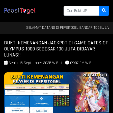
SELAMAT DATANG DI PEPSITOGEL BANDAR TOGEL, LIVE CAS
BUKTI KEMENANGAN JACKPOT DI GAME GATES OF
OLYMPUS 1000 SEBESAR 100 JUTA DIBAYAR
LUNAS!!
Senin, 15 September 2025 WIB
|
09:07 PM WIB