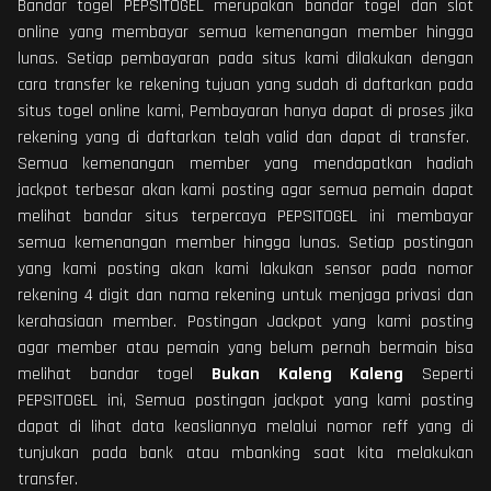
Bandar togel PEPSITOGEL merupakan bandar togel dan slot
online yang membayar semua kemenangan member hingga
lunas. Setiap pembayaran pada situs kami dilakukan dengan
cara transfer ke rekening tujuan yang sudah di daftarkan pada
situs togel online kami, Pembayaran hanya dapat di proses jika
rekening yang di daftarkan telah valid dan dapat di transfer.
Semua kemenangan member yang mendapatkan hadiah
jackpot terbesar akan kami posting agar semua pemain dapat
melihat bandar situs terpercaya PEPSITOGEL ini membayar
semua kemenangan member hingga lunas. Setiap postingan
yang kami posting akan kami lakukan sensor pada nomor
rekening 4 digit dan nama rekening untuk menjaga privasi dan
kerahasiaan member. Postingan Jackpot yang kami posting
agar member atau pemain yang belum pernah bermain bisa
melihat bandar togel
Bukan Kaleng Kaleng
Seperti
PEPSITOGEL ini, Semua postingan jackpot yang kami posting
dapat di lihat data keasliannya melalui nomor reff yang di
tunjukan pada bank atau mbanking saat kita melakukan
transfer.