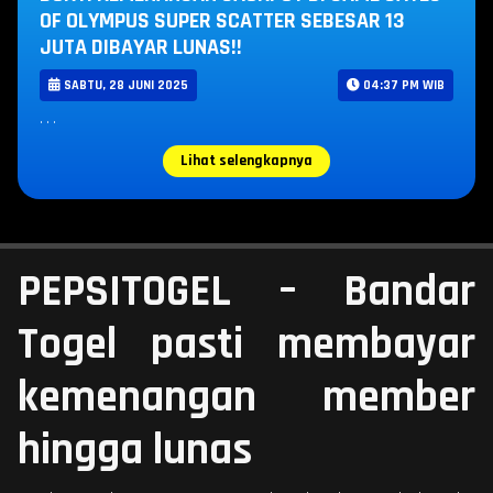
OF OLYMPUS SUPER SCATTER SEBESAR 13
JUTA DIBAYAR LUNAS!!
SABTU, 28 JUNI 2025
04:37 PM WIB
. . .
Lihat selengkapnya
PEPSITOGEL – Bandar
Togel pasti membayar
kemenangan member
hingga lunas