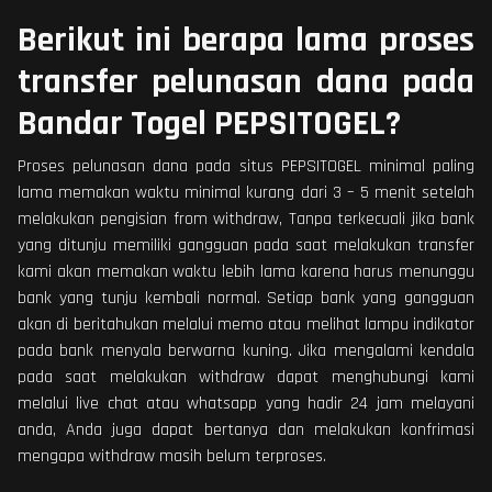
Berikut ini berapa lama proses
transfer pelunasan dana pada
Bandar Togel PEPSITOGEL?
Proses pelunasan dana pada situs PEPSITOGEL minimal paling
lama memakan waktu minimal kurang dari 3 – 5 menit setelah
melakukan pengisian from withdraw, Tanpa terkecuali jika bank
yang ditunju memiliki gangguan pada saat melakukan transfer
kami akan memakan waktu lebih lama karena harus menunggu
bank yang tunju kembali normal. Setiap bank yang gangguan
akan di beritahukan melalui memo atau melihat lampu indikator
pada bank menyala berwarna kuning. Jika mengalami kendala
pada saat melakukan withdraw dapat menghubungi kami
melalui live chat atau whatsapp yang hadir 24 jam melayani
anda, Anda juga dapat bertanya dan melakukan konfrimasi
mengapa withdraw masih belum terproses.