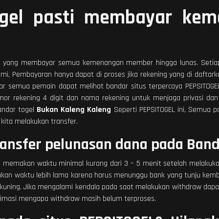
ogel pasti membayar ke
ne yang membayar semua kemenangan member hingga lunas. Setiap
 kami, Pembayaran hanya dapat di proses jika rekening yang di daft
gar semua pemain dapat melihat bandar situs terpercaya PEPSITO
or rekening 4 digit dan nama rekening untuk menjaga privasi da
andar togel
Bukan Kaleng Kaleng
Seperti PEPSITOGEL ini, Semua po
kita melakukan transfer.
transfer pelunasan dana pada Ban
 memakan waktu minimal kurang dari 3 – 5 menit setelah melakukan 
an waktu lebih lama karena harus menunggu bank yang tunju kembal
uning. Jika mengalami kendala pada saat melakukan withdraw dapat
rimasi mengapa withdraw masih belum terproses.